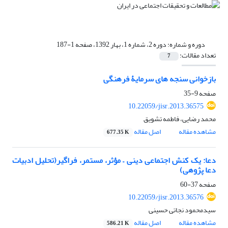
دوره و شماره:
دوره 2، شماره 1، بهار 1392، صفحه 1-187
تعداد مقالات:
7
بازخوانی سنجه های سرمایۀ فرهنگی
صفحه
9-35
10.22059/jisr.2013.36575
محمد رضایی، فاطمه تشویق
مشاهده مقاله
اصل مقاله
677.35 K
دعا: یک کنش اجتماعی دینی – مؤثر، مستمر، فراگیر(تحلیل ادبیات
دعا پژوهی)
صفحه
37-60
10.22059/jisr.2013.36576
سیدمحمود نجاتی حسینی
مشاهده مقاله
اصل مقاله
586.21 K