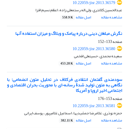
10.22059/jisr.2013.36579
عبدالحسین کلانتری، ولی اله رستمعلی زاده، اعظم نسیم افزا
مشاهده مقاله
اصل مقاله
558.9 K
نگرش مبلغان دینی درباره پیامک و وبلاگ و میزان استفاده آنها
صفحه
133-152
10.22059/jisr.2013.36580
سعیده محمدی، حسینعلی افخمی
مشاهده مقاله
اصل مقاله
453.28 K
سودمندی گفتمان انتقادی فرکلاف در تحلیل متون انضمامی: با
نگاهی به متون تولید شدۀ رسانه¬ای با محوریت بحران اقتصادی و
اجتماعی اخیر اروپا و آمریکا
صفحه
153-176
10.22059/jisr.2013.36581
حمزه نوذری، غلامرضا جمشیدیها، اسماعیل غلامیپور، یوسف ایرانی
مشاهده مقاله
اصل مقاله
382.11 K