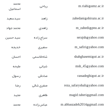
محمد
m.riahi@umz.ac.ir
ریاحی
اسماعیل
zahedani@shirazu.ac.ir
زاهد
سیدسعید
m_zahedi@pnu.ac.ir
زاهدی
محمد جواد
serajsh@yahoo.com
سراج زاده
سید حسین
m_safiri@yahoo.com
سفیری
خدیجه
shahghasemi@ut.ac.ir
شاه قاسمی
احسان
msh_45@yahoo.com
شیانی
ملیحه
rassadeghi@ut.ac.ir
صادقی
رسول
reza_safaryshali@yahoo.com
صفری شالی
رضا
magid.taheri@gmail.com
طاهری
مجید
m.abbaszadeh2014@gmail.com
عباس زاده
محمد