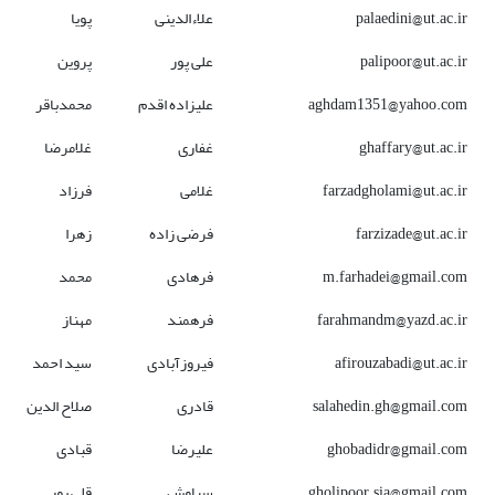
palaedini@ut.ac.ir
علاءالدینی
پویا
palipoor@ut.ac.ir
علی پور
پروین
aghdam1351@yahoo.com
علیزاده اقدم
محمدباقر
ghaffary@ut.ac.ir
غفاری
غلامرضا
farzadgholami@ut.ac.ir
غلامی
فرزاد
farzizade@ut.ac.ir
فرضی زاده
زهرا
m.farhadei@gmail.com
فرهادی
محمد
farahmandm@yazd.ac.ir
فرهمند
مهناز
afirouzabadi@ut.ac.ir
فیروزآبادی
سید احمد
salahedin.gh@gmail.com
قادری
صلاح الدین
ghobadidr@gmail.com
علیرضا
قبادی
gholipoor.sia@gmail.com
سیاوش
قلی پور