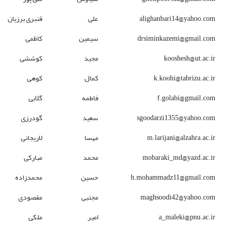
alighanbari14@yahoo.com
علی
قنبری برزیان
drsiminkazemi@gmail.com
سیمین
کاظمی
kooshesh@ut.ac.ir
مجید
کوششی
k.koohi@tabrizu.ac.ir
کمال
کوهی
f.golabi@gmail.com
فاطمه
گلابی
sgoodarzi1355@yahoo.com
سعید
گودرزی
m.larijani@alzahra.ac.ir
مهسا
لاریجانی
mobaraki_md@yazd.ac.ir
محمد
مبارکی
h.mohammadz11@gmail.com
حسین
محمدزاده
maghsoodi42@yahoo.com
مجتبی
مقصودی
a_maleki@pnu.ac.ir
امیر
ملکی