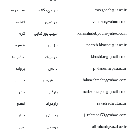
myeganeh@ut.ac.ir
جوادی یگانه
محمدرضا
javaherm@yahoo.com
جواهری
فاطمه
karamhabibpour@yahoo.com
حبیب پور گتابی
کرم
tahereh.khazaei@ut.ac.ir
خزایی
طاهره
khoshfar@gmail.com
خوش فر
غلامرضا
p_danesh@pnu.ac.ir
دانش
پروانه
hdaneshmehr@yahoo.com
دانش مهر
حسین
nader.razeghi@gmail.com
رازقی
نادر
ravadrad@ut.ac.ir
راودراد
اعظم
j_rahmani59@yahoo.com
رحمانی
جبار
aliruhani@yazd.ac.ir
روحانی
علی