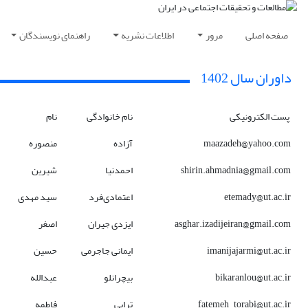
صفحه اصلی
مرور
اطلاعات نشریه
راهنمای نویسندگان
داوران سال 1402
پست الکترونیکی
نام خانوادگی
نام
maazadeh@yahoo.com
آزاده
منصوره
shirin.ahmadnia@gmail.com
احمدنیا
شیرین
etemady@ut.ac.ir
اعتمادی‌فرد
سید مهدی
asghar.izadijeiran@gmail.com
ایزدی جیران
اصغر
imanijajarmi@ut.ac.ir
ایمانی جاجرمی
حسین
bikaranlou@ut.ac.ir
بیچرانلو
عبدالله
fatemeh_torabi@ut.ac.ir
ترابی
فاطمه