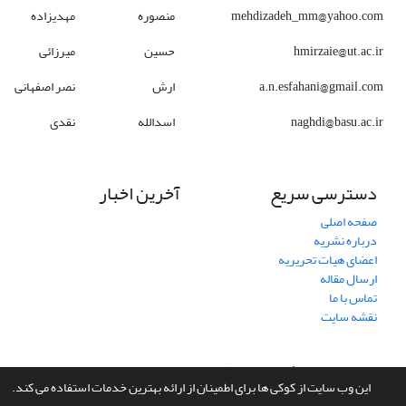
mehdizadeh_mm@yahoo.com
منصوره
مهدیزاده
hmirzaie@ut.ac.ir
حسین
میرزائی
a.n.esfahani@gmail.com
ارش
نصر اصفهانی
naghdi@basu.ac.ir
اسدالله
نقدی
دسترسی سریع
آخرین اخبار
صفحه اصلی
درباره نشریه
اعضای هیات تحریریه
ارسال مقاله
تماس با ما
نقشه سایت
سامانه مدیریت نشریات علمی.
طراحی و پیاده سازی از
سیناوب
این وب سایت از کوکی ها برای اطمینان از ارائه بهترین خدمات استفاده می کند.