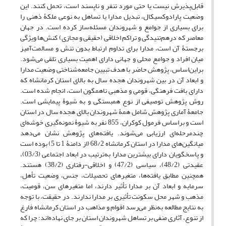
قابل‌پذیرش نیست یا حتی مورد تنفر و ناپسند است، تحمل کنند. این
وضعیت پارادوکسیکال، تبدیل مدارا یا تساهل به نوعی ملکۀ ذهنی را
برای بسیاری از جوامع و شهروندان مسئله‌ساز کرده است. در جهان
معاصر که درهم‌تنیدگی و تراکم اخلاقی (حقیقی و مجازی) کنش‌ها ویژگی
برجستۀ آن است، مدارا برای تداوم ارتباط بدون تنش و مسالمت‌آمیز
میان افراد و جوامع محلی و جهانی دارای اهمیت بسیاری تلقی می‌شود.
براین‌اساس، پژوهش حاضر با هدف تبیین جامعه‌شناختی وضعیت مدارا
و ابعاد آن در بین شهروندان هجده سال به بالای استان کرمانشاه که
دارای بافت فرهنگی، قومی و مذهبی ناهمگون است، انجام شده است.
روش پژوهش توصیفی از نوع همبستگی و به شیوۀ پیمایشی است.
جامعۀ آماری پژوهش شامل همۀ شهروندان بالای هجده سال در استان
است و براساس فرمول کوکران، 855 نفر به شیوۀ نمونه‌گیری خوشه‌ای
چندمرحله‌ای ارزیابی می‌شوند. یافته‌های پژوهش نشان می‌دهد
میانگین‌های مدارا در استان کرمانشاه 68/2 (از دامنۀ 1 تا 5) بوده است
و پاسخگویان دارای بیشترین مدارا به‌ترتیب در ابعاد اجتماعی (03/3)،
عقیدتی (48/2)، سیاسی (47/2) و اخلاقی-رفتاری (38/2) هستند.
همچنین مطابق یافته‌ها، متغیرهای تحصیلات، جنس، وضعیت تأهل،
سرمایه و ابعاد آن بر مدارا تأثیر دارند، اما متغیرهای سن، قومیت،
مذهب و شهر محل سکونت تأثیری بر مدارا ندارند. در حقیقت، با توجه
به نتایج مطالعه به‌نظر می‌رسد اقوام و مذاهب در استان کرمانشاه فارغ
از تنوع، آثاری منفی بر تساهل شهروندان استان بر جای نهاده‌اند؛ چرا که