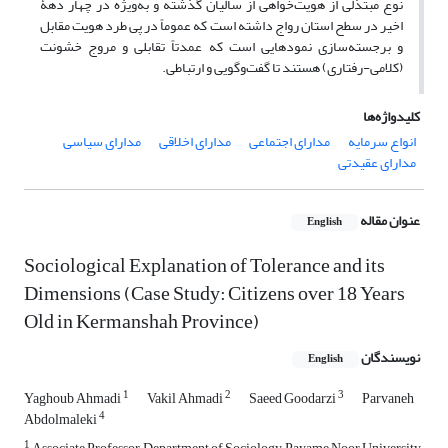
نوع مبتذلی از هویت‌خواهی از سالیان گذشته و به‌ویژه در چهار دهۀ
اخیر در سطح استان رواج داشته است که عموماً در پی طرد هویت مقابل
و برجسته‌سازی نمودهایی است که عمدتاً تقابلی و مروج خشونت
(کلامی-رفتاری) هستند تا گفت‌وگویی و ارتباطی.
کلیدواژه‌ها
انواع سرمایه
مدارای اجتماعی
مدارای اخلاقی
مدارای سیاسی
مدارای عقیدتی
عنوان مقاله
English
Sociological Explanation of Tolerance and its
Dimensions (Case Study: Citizens over 18 Years
Old in Kermanshah Province)
نویسندگان
English
1
2
3
Yaghoub Ahmadi
Vakil Ahmadi
Saeed Goodarzi
Parvaneh
4
Abdolmaleki
1