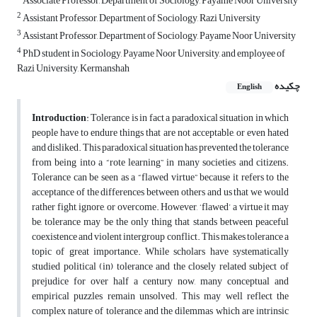
Associate Professor, Department of Sociology, Payame Noor University
2
Assistant Professor, Department of Sociology, Razi University
3
Assistant Professor, Department of Sociology, Payame Noor University
4
PhD student in Sociology, Payame Noor University, and employee of
Razi University, Kermanshah
چکیده
English
Introduction
: Tolerance is in fact a paradoxical situation in which
people have to endure things that are not acceptable, or even hated
and disliked. This paradoxical situation has prevented the tolerance
from being into a “rote learning” in many societies and citizens.
Tolerance can be seen as a “flawed virtue” because it refers to the
acceptance of the differences between others and us that we would
rather fight, ignore, or overcome. However, ‘flawed’ a virtue it may
be, tolerance may be the only thing that stands between peaceful
coexistence and violent intergroup conflict. This makes tolerance a
topic of great importance. While scholars have systematically
studied political (in) tolerance and the closely related subject of
prejudice for over half a century now, many conceptual and
empirical puzzles remain unsolved. This may well reflect the
complex nature of tolerance and the dilemmas which are intrinsic