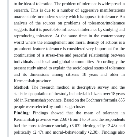
to the idea of toleration. The problem of tolerance is widespread in
research. This is due to a number of aggressive manifestations
unacceptable for modern society, which is opposed to tolerance. An
analysis of the sources on problems of tolerance/intolerance
suggests that it is possible to influence intolerance by studying and
reproducing tolerance. At the same time, in the contemporary
world, where the entanglement and moral density of actions is a
prominent feature, tolerance is considered very important for the
continuation of a stress-free and peaceful relationship between
individuals, and local and global communities. Accordingly, the
present study aimed to explain the sociological status of tolerance
and its dimensions among citizens 18 years and older in
Kermanshah province.
Method:
The research method is descriptive survey, and the
statistical population of the study included all citizens over 18 years
old in Kermanshah province. Based on the Cochran’s formula, 855
people were selected by multi-stage cluster.
Finding:
Findings showed that the mean of tolerance in
Kermanshah province was 2.68 (from 1 to 5), and the respondents
had the most tolerance socially (3.03), ideologically (2.48), and
politically (2.47), and moral-behaviorally (2.38). Findings also