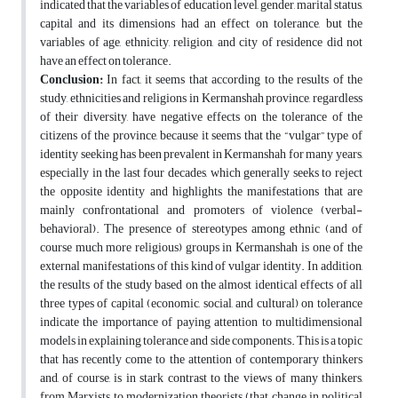
indicated that the variables of education level, gender, marital status,
capital and its dimensions had an effect on tolerance, but the
variables of age, ethnicity, religion, and city of residence did not
have an effect on tolerance.
Conclusion:
In fact, it seems that according to the results of the
study, ethnicities and religions in Kermanshah province, regardless
of their diversity, have negative effects on the tolerance of the
citizens of the province, because it seems that the “vulgar” type of
identity seeking has been prevalent in Kermanshah for many years,
especially in the last four decades, which generally seeks to reject
the opposite identity and highlights the manifestations that are
mainly confrontational and promoters of violence (verbal-
behavioral). The presence of stereotypes among ethnic (and of
course much more religious) groups in Kermanshah is one of the
external manifestations of this kind of vulgar identity. In addition,
the results of the study based on the almost identical effects of all
three types of capital (economic, social, and cultural) on tolerance
indicate the importance of paying attention to multidimensional
models in explaining tolerance and side components. This is a topic
that has recently come to the attention of contemporary thinkers
and, of course, is in stark contrast to the views of many thinkers,
from Marxists to modernization theorists (that change in political