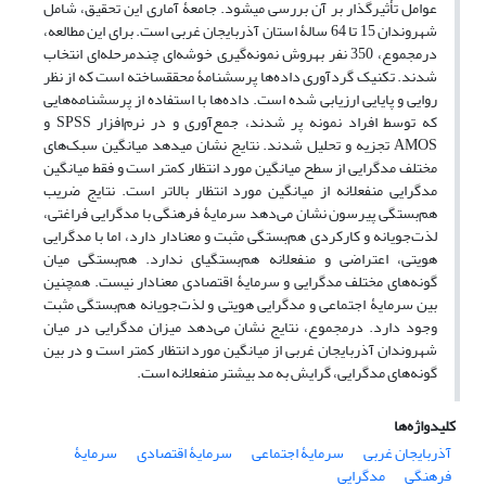
عوامل تأثیرگذار بر آن بررسی می­شود. جامعۀ آماری این تحقیق، شامل
شهروندان 15 تا 64 سالۀ استان آذربایجان غربی است. برای این مطالعه،
درمجموع، 350 نفر به­روش نمونه‌گیری خوشه‌ای چندمرحله‌ای انتخاب
شدند. تکنیک گردآوری داده‌ها پرسشنامۀ محقق­ساخته است که از نظر
روایی و پایایی ارزیابی شده است. داده‌ها با استفاده از پرسشنامه‌هایی
که توسط افراد نمونه پر شدند، جمع‌آوری و در نرم‌افزار SPSS و
AMOS تجزیه و تحلیل شدند. نتایج نشان می­دهد میانگین سبک‌های
مختلف مدگرایی از سطح میانگین مورد انتظار کمتر است و فقط میانگین
مدگرایی منفعلانه از میانگین مورد انتظار بالاتر است. نتایج ضریب
هم‌بستگی پیرسون نشان می‌دهد سرمایۀ فرهنگی با مدگرایی فراغتی،
لذت‌جویانه و کارکردی هم‌بستگی مثبت و معنادار دارد، اما با مدگرایی
هویتی، اعتراضی و منفعلانه هم‌بستگی­ای ندارد. هم‌بستگی میان
گونه‌های مختلف مدگرایی و سرمایۀ اقتصادی معنادار نیست. همچنین
بین سرمایۀ اجتماعی و مدگرایی هویتی و لذت‌جویانه هم‌بستگی مثبت
وجود دارد. درمجموع، نتایج نشان می‌دهد میزان مدگرایی در میان
شهروندان آذربایجان غربی از میانگین مورد انتظار کمتر است و در بین
گونه‌های مدگرایی، گرایش به مد بیشتر منفعلانه است.
کلیدواژه‌ها
آذربایجان غربی
سرمایۀ اجتماعی
سرمایۀ اقتصادی
سرمایۀ
فرهنگی
مدگرایی