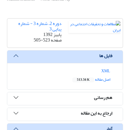
دوره 2، شماره 3 - شماره
پیاپی 3
پاییز 1392
صفحه
505-523
فایل ها
XML
اصل مقاله
513.56 K
هم رسانی
ارجاع به این مقاله
آمار