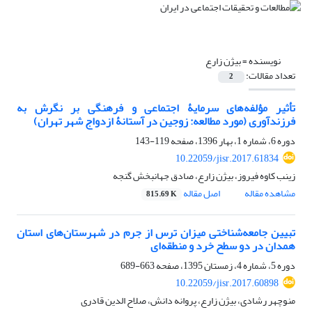
نویسنده =
بیژن زارع
تعداد مقالات:
2
تأثیر مؤلفه‌های سرمایۀ اجتماعی و فرهنگی بر نگرش به
فرزندآوری (مورد مطالعه: زوجین در آستانۀ ازدواج شهر تهران)
دوره 6، شماره 1، بهار 1396، صفحه
119-143
10.22059/jisr.2017.61834
زینب کاوه فیروز، بیژن زارع، صادق جهانبخش گنجه
مشاهده مقاله
اصل مقاله
815.69 K
تبیین جامعه‌شناختی میزان ترس از جرم در شهرستان‌های استان
همدان در دو سطح خرد و منطقه‌ای
دوره 5، شماره 4، زمستان 1395، صفحه
663-689
10.22059/jisr.2017.60898
منوچهر رشادی، بیژن زارع، پروانه دانش، صلاح الدین قادری