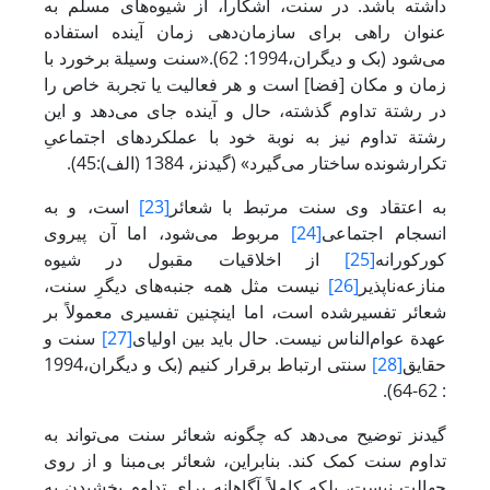
داشته باشد. در سنت، آشکارا، از شیوه‌های مسلم به
عنوان راهی برای سازمان‌دهی زمان آینده استفاده
می‌شود (بک و دیگران،1994: 62).«سنت وسیلة برخورد با
زمان و مکان [فضا] است و هر فعالیت یا تجربة خاص را
در رشتة تداوم گذشته، حال و آینده جای می‌دهد و این
رشتة تداوم نیز به نوبة خود با عملکردهای اجتماعیِ
تکرارشونده ساختار می‌گیرد» (گیدنز، 1384 (الف):45).
به اعتقاد وی سنت مرتبط با شعائر
[23]
است، و به
انسجام اجتماعی
[24]
مربوط می‌شود، اما آن پیروی
کورکورانه
[25]
از اخلاقیات مقبول در شیوه
منازعه‌ناپذیر
[26]
نیست مثل همه جنبه‌های دیگرِ سنت،
شعائر تفسیرشده است، اما اینچنین تفسیری معمولاً بر
عهدة عوام‌الناس نیست. حال باید بین اولیای
[27]
سنت و
حقایق
[28]
سنتی ارتباط برقرار کنیم (بک و دیگران،1994
: 62-64).
گیدنز توضیح می‌دهد که چگونه شعائر سنت می‌تواند به
تداوم سنت‌ کمک کند. بنابراین، شعائر بی‌مبنا و از روی
جهالت نیست، بلکه کاملاً آگاهانه برای تداوم‌‌ بخشیدن به