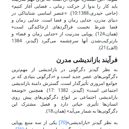
باید کار را بدوا از حرکت زمانی ـ فضایی آغاز کنیم»
(حاجی حیدری،10:1388). «عنصر اساسی شتابناکی در
دنیای مدرن، جدایی زمان و فضا است. جدایی زمان و
فضا شرط نخست فراگردهای ازجاکندگی است»
(همان،124). پویایی مدرنیت از «جدایی زمان و فضا» و
بازترکیب‌شدن آنها سرچشمه می‌گیرد (گیدنز، 1384
(الف):21).
فرآیند بازاندیشی مدرن
به نظر گیدنز دگرگونی در بازاندیشی از مهم‌ترین
دگرگونی‌های عصر جدید است و «دگرگونی بنیادی که بر
جوامع امروزی تأثیرگذار است، گسترش دامنة بازاندیشی
اجتماعی است» (گیدنز، 1382 :17). همچنین «توسعة
بازاندیشی اجتماعی بر انواع دگرگونی‌های پیش‌ روی
انسان‌ها تأثیری حیاتی دارد و فصل مشترک این
دگرگونی‌ها به شمار می‌آید» (همان،18).
به نظر گیدنز «بازاندیشی»
[70]
یکی از سه منبع پویایی