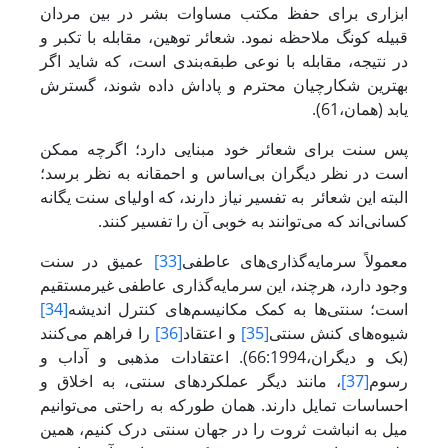
ابزاری برای حفظ مکتب مساوات بشر در بین مردان
قبیله کونگ ملاحظه نمود. شعائر توهین، مقابله با تکبر و
در نتیجه، مقابله با نوعی طبقه‌بندی است، که شاید اگر
بهترین شکارچیان محترم و پاداش داده شوند، گسترش
یابد (همان،61).
پس سنت برای شعائر خود مبنایی دارد؛ اگرچه ممکن
است در نظر دیگران بی‌اساس و احمقانه به نظر برسد؛
البته این شعائر به تفسیر نیاز دارند، که اولیای سنت یگانه
کسانی‌اند که می‌توانند به خوبی آن را تفسیر کنند.
معمولاً سرمایه‌گذاری‌های عاطفی
[33]
عمیق در سنت
وجود دارد، هرچند، این سرمایه‌گذاری عاطفی غیرمستقیم
است؛ سنتی‌ها به کمک مکانیسم‌های کنترل اندیشه
[34]
شیوه‌های کنش سنتی
[35]
و اعتقاد
[36]
را فراهم می‌کنند
(بک و دیگران،66:1994). اعتقادات مذهبی و آداب و
رسوم
[37]
، مانند دیگر عملکردهای سنتی، به اخلاق و
احساسات تمایل دارند. همان طورکه به راحتی می‌توانیم
میل به انباشت ثروت را در جهان سنتی درک کنیم، همین