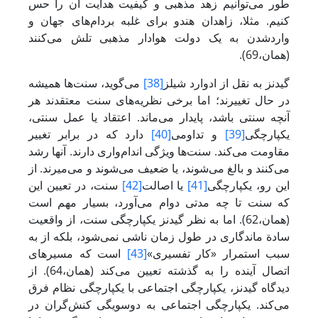
طور می‌توانیم زهد مذهبی و کیفیت هدایت آن را حس
کنیم. مثلا، زاهدان هندو برای غلبه بردام‌های جهان و
واردشدن به یک دولت هوادار مذهبی تلش می‌کنند
(همان،69).
گیدنز به نقل از ادوارد شیلز
[38]
می‌گوید، سنت‌ها همیشه
در حال تغییرند؛ اما برخی نظریه‌های سنت معتقدند هر
آنچه سنتی باشد، پایدار می‌ماند. اعتقاد یا عمل سنتی،
یکپارچگی
[39]
و تداومی
[40]
دارد که در برابر تغییر
مقاومت می‌کند. سنت‌ها ویژگی اندام‌واری دارند. آنها رشد
می‌کنند و بالغ می‌شوند، یا ضعیف می‌شوند و می‌میرند. از
این رو، یکپارچگی
[41]
یا اصالت
[42]
سنت، در تعیین این
که سنت تا چه مدتی دوام می‌آورد، بسیار مهم‌ است
(همان،62). اما به نظر گیدنز یکپارچگی سنت، از واقعیت
سادة ماندگاری در طول زمان ناشی نمی‌شود، بلکه از به
سبب استمرار «کار تفسیری»
[43]
است که مسیرهای
اتصال آینده را به گذشته تعیین می‌کند (همان،64). از
دیدگاه گیدنز، یکپارچگی اجتماعی با یکپارچگی نظام فرق
می‌کند. یکپارچگی اجتماعی به دوسویگی کنش‌گران در