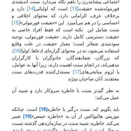
اجتماعی پیشامدرن را باهم نگاه می‌دارد. سنت اندیشه‌ی
فورموله‌شده حقیقت
[13]
است که اولیائی
[14]
دارد و
برخلاف عرف، الزاماتی دارد، که محتوای اخلاقی و
احساسی را در هم می‌آمیزد این «حقیقت فورمولی»
[15]
سنت شامل این نکته است که فقط افراد خاصی به
حقیقت دسترسی کامل دارند. حقیقت فورمولی، توجیه
سودمندی شعائر است؛ معیار حقیقت در علت وقایع
استفاده می‌شود، نه در محتوای گزاره‌ای ادعاها. اولیا
[16]
،
که بزرگان، شفادهندگان، جادوگران یا کارگزاران
مذهبی‌اند، در انجام سنت اهمیت دارند، زیرا آنها به عوامل،
یا لزوم میانجی‌های
[17]
مستدل‌کننده قدرت‌های سنت
معتقدند. آنان صاحبان سِرّند
به نظر گیدنز سنت با خاطره سروکار دارد و شبیه آن
عمل می‌کند:
باید بگویم که، سنت درگیر با خاطره
[18]
است، چنانکه
موریس هالبواکس از آن به «خاطره جمعی»
[19]
تعبیر
می‌کند. خاطره، شبیه سنت در سازمان‌دهی گذشته نسبت
به حال است. از این نقطه‌نظر، «گذشته به سوی نابودی