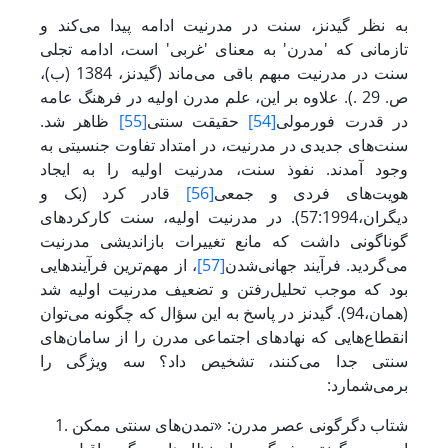
به نظر گیدنز، سنت در مدرنیت ادامه پیدا می‌کند و
تازمانی که 'مدرن' به معنای 'غربی' است، ادامه تجلی
سنت در مدرنیت مبهم باقی می‌ماند (گیدنز، 1384 (ب)،
ص. 29 .). علاوه بر این، علم مدرن اولیه در فرهنگ عامه
در قدرت فورمولی
[54]
حقیقت سنتی
[55]
ظاهر شد.
سنت‌های جدیدی در مدرنیت، در امتداد تفاوت جنسیتی به
وجود آمدند. نفوذ سنت، مدرنیت اولیه را به ایجاد
هویت‌های فردی و جمعی
[56]
قادر کرد (بک و
دیگران،57:1994). در مدرنیت اولیه، سنت کارکردهای
گوناگونی داشت که مانع تغییرات بازاندیشی مدرنیت
می‌گردید. فرآیند جهانی‌شدن
[57]
، از مهم‌ترین فرآیندهایی
بود که موجب تحلیل‌رفتن و تضعیف مدرنیت اولیه شد
(همان،94). گیدنز در پاسخ به این سؤال که چگونه می‌توان
انقطاع‌هایی که نهادهای اجتماعی مدرن را از سامان‌های
سنتی جدا می‌کنند، تشخیص داد؟ سه ویژگی را
برمی‌شمارد:
شتاب دگرگونی عصر مدرن: «تمدن‌های سنتی ممکن