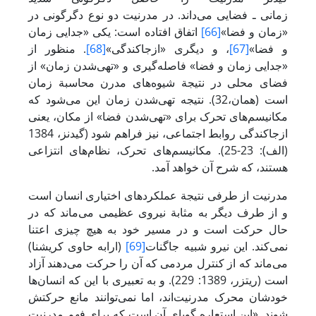
زمانی ـ فضایی می‌داند. در مدرنیت دو نوع دگرگونی در
«زمان و فضا»
[66]
اتفاق افتاده است: یکی «جدایی زمان
و فضا»
[67]
، و دیگری «ازجاکندگی»
[68]
. منظور از
«جدایی زمان و فضا» فاصله‌گیری و «تهی‌شدن زمان» از
فضای محلی در نتیجة شیوه‌های مدرن محاسبة زمان
است (همان،32). نتیجه تهی‌شدن زمان این می‌شود که
مکانیسم‌های تحرک برای «تهی‌شدن فضا» از مکان، یعنی
ازجاکندگی روابط اجتماعی، نیز فراهم شود (گیدنز، 1384
(الف): 23-25). مکانیسم‌های تحرک، نظام‌های انتزاعی
هستند، که شرح آن خواهد آمد.
مدرنیت از طرفی نتیجة عملکردهای اختیاری انسان است
و از طرف دیگر به مثابة نیروی عظیمی می‌ماند که در
حال حرکت است و در مسیر خود به هیچ چیزی اعتنا
نمی‌کند. این نیرو شبیه جاگنات
[69]
(ارابه حاوی کریشنا)
می‌ماند که از کنترل مردمی که آن را حرکت می‌دهند آزاد
است (ریتزر، 1389: 229). و به تعبیری با این که انسان‌ها
خودشان محرک مدرنیت‌اند، اما نمی‌توانند مانع حرکتش
شوند. «این استعاره گویای آن است که برای فهم مدرنیت