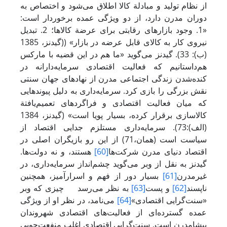
از نظام تولید و مبادلة کالا اطلاق می‌شود و اختصاص به
دوران مدرن دارد، از دو ویژگی عمده برخوردار است:
«1. وجود بازارهای رقابتی برای عرضة کالاها؛ 2. تبدیل
نیروی کار به کالای قابل عرضه در بازار» ((گیدنز، 1385
(ب): 33). گیدنز می‌گوید «ما هم در این قضیه با مارکس
هم‌داستانیم که فعالیت اقتصادی سرمایه‌دارانه در
کنده‌شدن زندگی اجتماعی مدرن از نهادهای جهان سنتی
نقش بزرگی را بازی کرد. سرمایه‌داری به دلیل پیوندهایی
که میان فعالیت اقتصادی و فراگردهای تعمیم‌یافتة
کالاسازی برقرار کرده، بسیار پویا است» (گیدنز، 1384
(الف):73). سرمایه‌داری مستلزم جدایی اقتصاد از
سیاست است (همان،71) از این رو بازیگران اصلی در
اقتصاد دنیای مدرن شرکت‌ها
[60]
هستند، و نه دولت‌ها.
گیدنز به نقل از وبر می‌گوید چشم‌انداز سرمایه‌داری، در
غیرمدرن
[61]
بسیار دور از فهم و اسرارآمیز، همچنین
ناپسند
[62]
و پست
[63]
به نظر می‌رسد
چیزی که وبر
«سنت‌گرایی اقتصادی»
[64]
می‌نامد، در نظر او از ویژگی
عمده گسترده‌ای از فعالیت‌های اقتصادی شهروندان
پیشامدرن است. سنت‌گرایی اقتصادی اغلب منفعت‌‌جویی