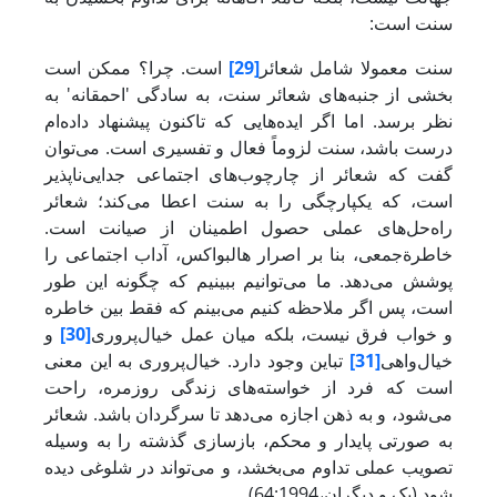
سنت است:
سنت معمولا شامل شعائر
[29]
است. چرا؟ ممکن است
بخشی از جنبه‌های شعائر سنت، به سادگی 'احمقانه' به
نظر برسد. اما اگر ایده‌هایی که تاکنون پیشنهاد داده‌ام
درست باشد، سنت لزوماً فعال و تفسیری است. می‌توان
گفت که شعائر از چارچوب‌های اجتماعی جدایی‌ناپذیر
است، که یکپارچگی را به سنت اعطا می‌کند؛ شعائر
راه‌حل‌های عملی حصول اطمینان از صیانت است.
خاطرةجمعی، بنا بر اصرار هالبواکس، آداب اجتماعی را
پوشش می‌دهد. ما می‌توانیم ببینیم که چگونه این طور
است، پس اگر ملاحظه کنیم می‌بینم که فقط بین خاطره
و خواب فرق نیست، بلکه میان عمل خیال‌پروری
[30]
و
خیال‌واهی
[31]
تباین وجود دارد. خیال‌پروری به این معنی
است که فرد از خواسته‌های زندگی روزمره، راحت
می‌شود، و به ذهن اجازه می‌دهد تا سرگردان باشد. شعائر
به صورتی پایدار و محکم، بازسازی گذشته را به وسیله
تصویب عملی تداوم می‌بخشد، و می‌تواند در شلوغی دیده
شود (بک و دیگران،64:1994).