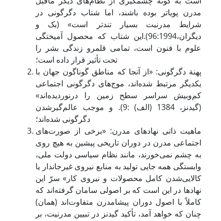
است به گونة چشمگیری از نظام‌های دیگر ماقبل
مدرن پویاتر بوده باشند، اما شتاب دگرگونی در
شرایط مدرنیت بسیار تندتر است» (بک و
دیگران،96:1994).این شتاب که محصول آمیختگی
علوم با فنون است، تمامی قلمرو زندگی بشر را
تحت تأثیر قرار داده است؛
پهنة دگرگونی: «از آنجا که مناطق گوناگون جهان با
یکدیگر مرتبط شده‌اند، موج‌های دگرگونی اجتماعی
کم‌وبیش سراسر سطح زمین را درنوردیده‌اند»
(گیدنز، 1384 (الف) :9). و موجب عالم‌گیرشدن
دگرگونی شده‌اند؛
ماهیت ذاتی نهادهای مدرن: «برخی از صورت‌های
اجتماعی مدرن در دوران تاریخی پیشین به هیچ روی
به چشم نمی‌خورند، مانند نظام سیاسی دولت ملی،
وابستگی همه جایی تولید به منابع نیروی غیرجاندار یا
کالایی‌شدن کامل محصولات و نیروی کار» سرّ این
نهادها در این است که بر اصولی سامان گرفته‌اند که
کاملاً با اصول دوران پیشامدرن متفاوت‌اند (همان)
چنان که خواهد آمد، تأکید گیدنز در تبیین مدرنیت، بر