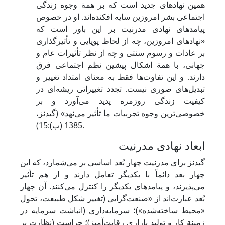
همین نهادهای جدید است که بر همة وجوه زندگی
اجتماعی بشر امروزین سایه افکنده‌اند. او در خصوص
پیامدهای نهادی مدرنیت بر این باور است که
«نهادهای امروزین، چه از لحاظ پویایی و تأثیرگذاری
بر عادات و رسوم سنتی و چه از نظر تأثیرات عام و
جهانی، با همة اشکال پیشین نظم اجتماعی فرق
دارند. و این تفاوت‌ها فقط به معنای امتداد تغییر و
تبدیل‌های صوری نیست. تجدد تغییراتی ریشه‌ای در
کیفیت زندگی روزمره پدید می‌آورد و بر
خصوصی‌ترین وجوه تجربیات ما تأثیر می‌نهد» (گیدنز،
1385 (ب):15).
ابعاد نهادی مدرنیت
گیدنز برای مدرنیت چهار بُعد اساسی بر می‌شمارد، که این
چهار بعد دائماً با یکدیگر تعامل دارند و از هم تأثیر
می‌پذیرند، و پیامدهای یکدیگر را کنترل می‌کنند. آن چهار
بُعد عبارت‌اند از «صنعت‌گرایی (تغییر شکل طبیعت، تحول
«محیط ساخته‌شده»)؛ سرمایه‌داری (انباشت سرمایه در
زمینة کار و تولید بازاری رقابت‌آمیز)؛ حراست (نظارت بر