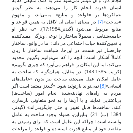
انجام کار، و آن میسر نمی‌شود مگر به کمک منابعی که به
انسان قدرت انجام کار را می‌دهند. به نظر گیدنز
عملکردها بر «قواعد و منابع» مبتنی‌اند، و مفهوم
«ساخت»
[7]
در معنای اصلی ‌آن لااقل به همین قواعد و
منابع مربوط می‌شود (گیدنز،17:1984). «به نظر او
جامعه‌شناسی، معمولاً ساختار را نوعی ویژگی مقیدکننده
یا تعیین‌کنندة حیات اجتماعی می‌داند؛ اما در واقع، ساختار
چاره‌ساز نیز هست. در این‌جا، شباهت ساختار با زبان
کاملاً آشکار است: آنچه را که می‌توانیم بگوییم محدود
می‌کند، اما این امکان را فراهم می‌آورد که چیزی بگوییم»
(کرایب،143:1385). در مقابل، همان‌گونه که ساخت به
عامل امکان عمل می‌دهد، ساخت نیز بدون «عامل‌های
انسانی»
[8]
نمی‌تواند بازتولید شود. «گیدنز معتقد است اگر
مردم به راه‌های نهادینه‌شدة انجام امور (ساخت‌ها)
بی‌اعتنایی نمایند و یا آن‌ها را به نحو متفاوتی بازسازی
کنند، ساخت‌ها قابل تغییر و حتی جایگزینی‌اند» (گیدنز،
1384 (ب): 21). بنابراین، همواه وجود ساخت به عامل
وابسته است؛ چراکه این عامل است که برای رسیدن به
مقاصد خود از منابع قدرت استفاده و قواعد را مراعات