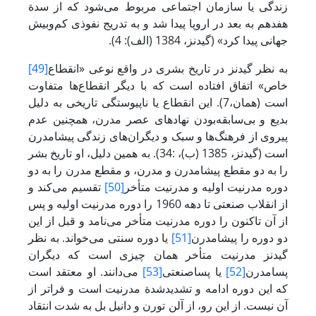
زندگی یا سازمان اجتماعی مربوط می‌شود که از سدة
هفدهم به بعد در اروپا پیدا شد و به تدریج نفوذی کم‌وبیش
جهانی پیدا کرد» (گیدنز، 1384 (الف): 4).
به نظر گیدنز در تاریخ بشری در واقع نوعی «انقطاع
[49]
خاص» اتفاق افتاده است که با دیگر انقطاع‌ها متفاوت
است (همان،7). این انقطاع یا ناپیوستگی تاریخی به دلیل
بدیع و بی‌سابقه‌بودن نهادهای عصر مدرن، همچنین عدم
پیروی از فرهنگ‌ها و سبک و دیگران‌های زندگی پیشامدرن
است (گیدنز، 1385 (ب)، :34). به همین دلیل، او تاریخ بشر
را به دو مقطع پیشامدرن و مدرن، و مقطع مدرن را به دو
دوره مدرنیت اولیه و مدرنیت متأخر
[50]
تقسیم می‌کند و
از انقلاب صنعتی تا دهه 1960 را دوره مدرنیت اولیه و پس
از آن تاکنون را دوره مدرنیت متأخر می‌نامد و قبل از این
دو دوره را پیشامدرن
[51]
یا دوره سنتی می‌خواند. به نظر
گیدنز مدرنیت متأخر همان چیزی است که دیگران
پسامدرن
[52]
یا پساصنعتی
[53]
می‌دانند. او معتقد است
که این دوره ادامه و تشدیدشدة مدرنیت است و فراتر از
آن نیست. از این رو، از آلن تورن و دانیل بل به شدت انتقاد