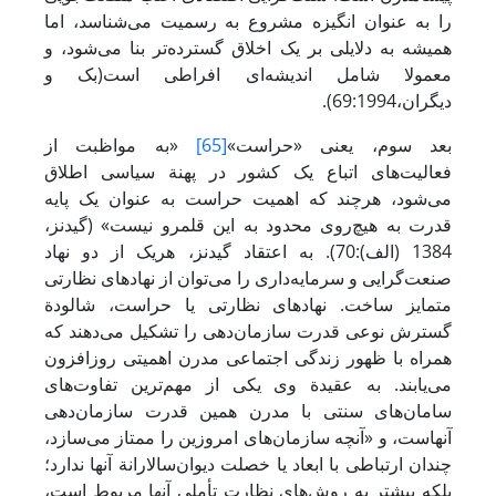
را به عنوان انگیزه مشروع به رسمیت می‌شناسد، اما
همیشه به دلایلی بر یک اخلاق گسترده‌تر بنا می‌شود، و
معمولا شامل اندیشه‌ای افراطی است(بک و
دیگران،69:1994).
بعد سوم، یعنی «حراست»
[65]
«به مواظبت از
فعالیت‌های اتباع یک کشور در پهنة سیاسی اطلاق
می‌شود، هرچند که اهمیت حراست به عنوان یک پایه
قدرت به هیچ‌روی محدود به این قلمرو نیست» (گیدنز،
1384 (الف):70). به اعتقاد گیدنز، هریک از دو نهاد
صنعت‌گرایی و سرمایه‌داری را می‌توان از نهادهای نظارتی
متمایز ساخت. نهادهای نظارتی یا حراست، شالودة
گسترش نوعی قدرت سازمان‌دهی را تشکیل می‌دهند که
همراه با ظهور زندگی اجتماعی مدرن اهمیتی روزافزون
می‌یابند. به عقیدة وی یکی از مهم‌ترین تفاوت‌های
سامان‌های سنتی با مدرن همین قدرت سازمان‌دهی
آنهاست، و «آنچه سازمان‌های امروزین را ممتاز می‌سازد،
چندان ارتباطی با ابعاد یا خصلت دیوان‌سالارانة آنها ندارد؛
بلکه بیشتر به روش‌های نظارت تأملی آنها مربوط است،