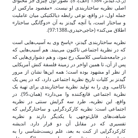
(ر.ک.گیدنز، 1384 (الف)، 8). تصور اول چیزی جز محتوای
اصلی نظریه ساختاربندی او نیست. «مقصود مارکس از
جمله اول، در واقع، نوعی رابطه دیالکتیکی میان عاملیت
و ساختار است، یا آنچه گیدنز به آن «دوگانگی ساختار»
اطلاق می‌کند» (حاجی‌حیدری،97:1388).
نظریه ساختاربندی گیدنز، «پاسخ وی به آسیب‌هایی است
که در نظریة اجتماعی تاکنون می‌بیند. هم آسیب‌هایی که
در جامعه‌شناسی کلاسیک رخ نمود، و هم دشواری‌هایی که
پس از آن، تا همین اواخر در زمینة فلسفة کنش آمریکایی
از نظر او مشهود بوده است؛ همه این‌ها نشان از مرور
گیدنز بر کلیات تاریخ نظریة اجتماعی دارد، که در پس یک
ناکامی، وی را به تولید نظریة ساختاربندی برای تهیة یک
نظریة اجتماعی قانع‌کننده وا می‌دارد» (همان،95). در
واقع، این نظریه، طرد سه گرایش سنتی در نظریه
اجتماعی است: نظریه کارکردگرایی و ساختارگرایی که
شباهت‌های قابل‌توجهی با یکدیگر دارند و نظریه
تفسیری که در مقابل آن دو قرار دارد. اندیشه
کارکردگرایی از کنت به بعد، علم زیست‌شناسی را به