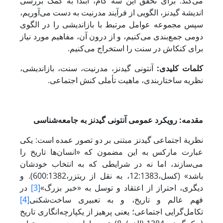
می‌کند. برای تحقق این سه گام، ابتدا به کمک بررسی
اندیشة گیدنز، الگویی از فرآیند مدرنیت به دست می‌آوریم،
سپس مجموعه عوامل مرتبط با بازاندیشی را در الگوی
دومی جمع‌بندی می‌کنیم، و از درون آن، مفاهیم مورد نیاز
برای کنکاش در سنت را استخراج می‌کنیم.
کلمات کلیدی:
آنتونی گیدنز، مدرنیت، سنت، بازاندیشی،
نظریه ساختاربندی، ماهیت تأملی کنش اجتماعی.
مقدمه: رویکرد عمومی آنتونی گیدنز به جامعه‌شناسی
نظریة اجتماعی گیدنز مبتنی بر دو تصور عمده است: یکی
عبارت مارکس به این مضمون که «انسان‌ها تاریخ را
می‌سازند، اما نه در شرایطی که به انتخاب خودشان
باشد» (کسل،12:1383، به نقل از ریتزر،600:1382). و
دیگری، احتراز از اعتقاد و توسل به «خبر بزرگ»
[3]
در
فهم عالم و تاریخ، و به تعبیری ساخت‌شکنی
[4]
تکامل‌گرایی اجتماعی؛ یعنی پرهیز از یکپارچه‌انگاری تاریخ