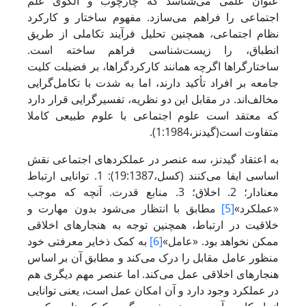
عنوان علمی می‌شناسد که چارچوب و الگوی علم
اجتماعی را فراهم می‌سازد. مفهوم ساختار و کارکرد
نظام اجتماعی، همچنین تحلیل فرآیند تکاملی از طریق
انطباق، را زیست‌شناسی فراهم ساخته است.
ساختارگراها اگرچه همانند کارکردگراها، بر فضیلت کلیت
جامعه بر افراد تأکید دارند، اما به شدت با تکامل‌گرایی
مخالف‌اند. در مقابل این دو نظریه، تفسیرگرایی قرار دارد
که معتقد است علوم اجتماعی با علوم طبیعی کاملا
متفاوت است(گیدنز،1:1984).
به اعتقاد گیدنز، سه عنصر در عملکردهای اجتماعی نقش
اساسی ایفا می‌کنند (کسل،19:1387): 1. توانایی ارتباط
معنادار؛ 2. اخلاق؛ 3. منابع قدرت. آنچه که موجب
«عملکرد»
[5]
مطابق با انتظار می‌شود بدون مهارت و
خلاقیت در ارتباط، همچنین توجه به هنجارهای اخلاقی
ممکن نخواهد بود. «عامل»
[6]
به کمک ذخایر معرفتی خود
منظور عامل مقابل را درک می‌کند و مطابق آن بر اساس
هنجارهای اخلاقی عمل می‌کند. اما عنصر مهم دیگری هم
در عملکرد وجود دارد و آن امکان عمل است، یعنی توانایی