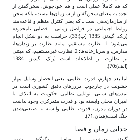
که هم کاملاً عملی است و هم خودجوش. سخن‌گفتن از
تجدد به معنای سخن‌گفتن از سازمان‌ها نیست، بلکه سخن
از سازمان‌دهی است ـ که یعنی کنترل منظم و قاعده‌مند
روابط اجتماعی در فواصل زمانی ـ فضایی نامحدود»
(ر.ک. گیدنز، 1385 (ب):33). حراست به دو شکل انجام
می‌شود: 1. نظارت مستقیم، مانند نظارت بر زندان‌ها،
مدارس، و سربازخانه‌ها؛ 2. نظارت غیرمستقیم، که مبتنی
بر نظارت بر اطلاعات است (ر.ک. گیدنز، 1384
(الف):70).
اما بعد چهارم، قدرت نظامی، یعنی انحصار وسایل مهار
خشونت در چارچوب مررزهای دقیق کشوری است در
تمدن‌های سنتی، توانایی نظامی حکومت به ائتلاف با
امیران محلی وابسته بود و قدرت متمرکزی وجود نداشت
در دوران مدرن، قدرت نظامی وابسته به صنعتی‌شدن
جنگ است(همان،71).
جدایی زمان و فضا
گیدنز مدرنیت را حاصل دگرگونی شدید