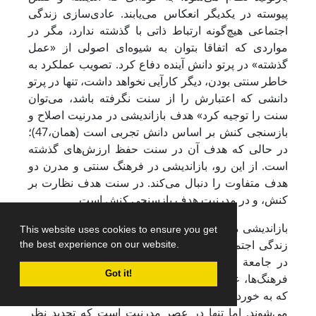
پیوسته در یکدیگر انعکاس می‌یابند. عادی‌سازی زندگی
اجتماعی هیچ‌گونه ارتباط ذاتی با گذشته ندارد، مگر در
مواردی که اتفاقا بتوان به شیوه‌ای اصولی از «عمل
گذشته» در پرتو دانش آینده دفاع کرد. تصویب عملکرد به
خاطر سنتی بودن، دیگر کارآیی نخواهد داشت، تنها در پرتو
دانشی که اعتبارش را از سنت نگرفته باشد، می‌توان
سنت را توجیه کرد» هدف بازاندیشی در مدرنیت اصلاح و
بازسنجی کنش بر اساس دانش تجربی است (همان،47)؛
در حالی که هدف آن در سنت حفظ ارزش‌های گذشته
است. از این رو، بازاندیشی در فرهنگ سنتی و مدرن دو
هدف متفاوت را دنبال می‌کند. در سنت هدف نظارت بر
کنش، و در مدرنیت هدف بازسنجی کنش است.
بازاندیشی مدرن (بازسنجی)، موجب دگرگونی در ساختار
This website uses cookies to ensure you get
زندگی اجتماعی سنتی می‌گردد، در حالی که این خصلت
the best experience on our website.
در جامعة مدرن، موجب بازتولید آن می‌شود. «در همة
Got it!
فرهنگ‌ها، عملکردهای اجتماعی در پرتو کشف‌های تازه‌ای
که به خورد این عملکردها داده می‌شوند، پیوسته دگرگون
می‌شوند. اما تنها در عصر مدرنیت است که تجدید نظر